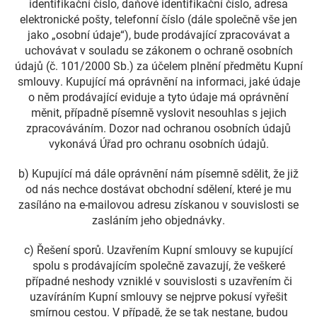
identifikační číslo, daňové identifikační číslo, adresa
elektronické pošty, telefonní číslo (dále společně vše jen
jako „osobní údaje“), bude prodávající zpracovávat a
uchovávat v souladu se zákonem o ochraně osobních
údajů (č. 101/2000 Sb.) za účelem plnění předmětu Kupní
smlouvy. Kupující má oprávnění na informaci, jaké údaje
o něm prodávající eviduje a tyto údaje má oprávnění
měnit, případně písemně vyslovit nesouhlas s jejich
zpracováváním. Dozor nad ochranou osobních údajů
vykonává Úřad pro ochranu osobních údajů.
b) Kupující má dále oprávnění nám písemně sdělit, že již
od nás nechce dostávat obchodní sdělení, které je mu
zasíláno na e-mailovou adresu získanou v souvislosti se
zasláním jeho objednávky.
c) Řešení sporů. Uzavřením Kupní smlouvy se kupující
spolu s prodávajícím společně zavazují, že veškeré
případné neshody vzniklé v souvislosti s uzavřením či
uzavíráním Kupní smlouvy se nejprve pokusí vyřešit
smírnou cestou. V případě, že se tak nestane, budou