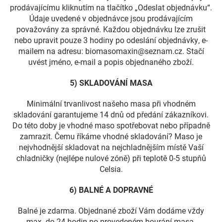
prodávajícímu kliknutím na tlačítko „Odeslat objednávku“.
Údaje uvedené v objednávce jsou prodávajícím
považovány za správné. Každou objednávku lze zrušit
nebo upravit pouze 3 hodiny po odeslání objednávky, e-
mailem na adresu: biomasomaxin@seznam.cz. Stačí
uvést jméno, e-mail a popis objednaného zboží.
5) SKLADOVÁNÍ MASA
Minimální trvanlivost našeho masa při vhodném
skladování garantujeme 14 dnů od předání zákazníkovi.
Do této doby je vhodné maso spotřebovat nebo případně
zamrazit. Čemu říkáme vhodné skladování? Maso je
nejvhodnější skladovat na nejchladnějším místě Vaší
chladničky (nejlépe nulové zóně) při teplotě 0-5 stupňů
Celsia.
6) BALNÉ A DOPRAVNÉ
Balné je zdarma. Objednané zboží Vám dodáme vždy
max. do 24 hodin po provedeném bourání masa.