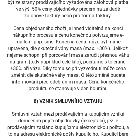
být ze strany prodávajícího vyžadována zálohová platba
ve výši 50% ceny objednávky předem na základě
zálohové faktury nebo pro forma faktury.
Cena objednaného zboží je ihned viditelná na konci
nákupního procesu a cenu konečnou potvrzujeme e-
mailem, příp. sms. Konečná cena může být mírně
upravena, dle skutečné váhy masa (max. ±30%). Jelikož
nejsme schopni při porcování masa zaručit přesnou váhu
na gram (tedy například celé kilo), počítáme s tolerancí
±30% při váze. Díky tomu se při vyzvednutí může cena
změnit dle skutečné váhy masa. O této změně budete
informování před odebráním masa. Cena konečného
produktu se stanovuje v den bourání.
8) VZNIK SMLUVNÍHO VZTAHU
Smluvní vztah mezi prodávajícím a kupujícím vzniká
doručením přijetí objednávky (akceptací), jež je
prodávajícím zasláno kupujícímu elektronickou poštou, a
to na adresu elektronické pošty kupujícího. Kupující bere