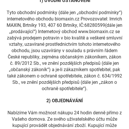
1) ÚVODNÍ USTANOVENÍ
Tyto obchodní podmínky (dále jen „obchodní podmínky“)
internetového obchodu biomaxin.cz Provozovatel: Imrich
MAXIN, Brtníky 193, 407 60 Brtníky, IČ:68280599(dále jen
„prodávající“) Internetový obchod www.biomaxin.cz se
zabývá prodejem potravin v bio kvalitě a veškeré smluvní
vztahy, uzavírané prostřednictvím tohoto internetového
obchodu, jsou uzavírány v souladu s právním řádem
České republiky, zejména občanským zákoníkem, zákon
č. 89/2012 Sb., ve znění pozdějších předpisů (dále jen
„občanský zákoník“) a je-li zákazníkem spotřebitel, pak
také zákonem o ochraně spotřebitele, zákon č. 634/1992
Sb., ve znění pozdějších předpisů (dále jen „zákon o
ochraně spotřebitele“).
2) OBJEDNÁVÁNÍ
Nabízíme Vám možnost nákupu 24 hodin denně přímo z
Vašeho domova. Ze svého uživatelského účtu může
kupující provádět objednávání zboží. Kupující může