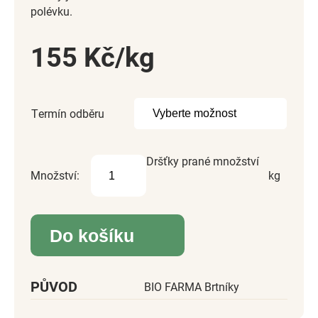
polévku.
155
Kč
Termín odběru
Dršťky prané množství
Do košíku
PŮVOD
BIO FARMA Brtníky