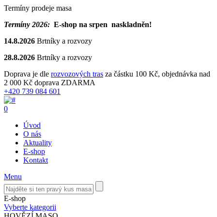
Termíny prodeje masa
Termíny 2026:
E-shop na srpen naskladněn!
14.8.2026
Brtníky a rozvozy
28.8.2026
Brtníky a rozvozy
Doprava je dle
rozvozových tras
za částku 100 Kč, objednávka nad
2 000 Kč doprava ZDARMA
+420 739 084 601
0
Úvod
O nás
Aktuality
E-shop
Kontakt
Menu
E-shop
Vyberte kategorii
HOVĚZÍ MASO