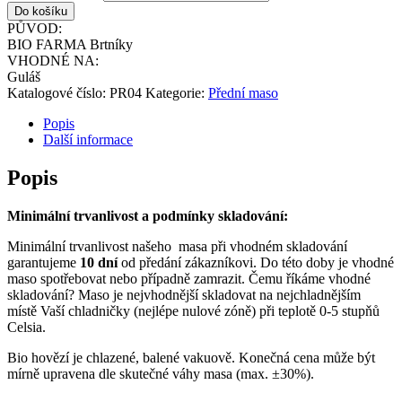
Do košíku
PŮVOD:
BIO FARMA Brtníky
VHODNÉ NA:
Guláš
Katalogové číslo:
PR04
Kategorie:
Přední maso
Popis
Další informace
Popis
Minimální trvanlivost a podmínky skladování:
Minimální trvanlivost našeho masa při vhodném skladování
garantujeme
10 dní
od předání zákazníkovi. Do této doby je vhodné
maso spotřebovat nebo případně zamrazit. Čemu říkáme vhodné
skladování? Maso je nejvhodnější skladovat na nejchladnějším
místě Vaší chladničky (nejlépe nulové zóně) při teplotě 0-5 stupňů
Celsia.
Bio hovězí je chlazené, balené vakuově. Konečná cena může být
mírně upravena dle skutečné váhy masa (max. ±30%).