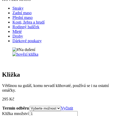
Steaky
Zadní maso
Přední maso
Kosti, žebra a hrudí
Rodinný balíček
Mleté
Droby
Dárkové poukazy
Na dušení
Kližka
Většinou na guláš, komu nevadí klihovaté, používá se i na ostatní
omáčky.
295
Kč
Termín odběru
Vyčistit
Kližka množství